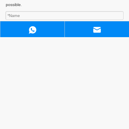
possible.
WhatsApp
Email
Attach Files
Submit